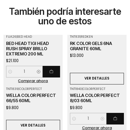
También podría interesarte
uno de estos
FIJA26
|
BED HEAD
TNT831
|
REDKEN
Agotado
BED HEAD TIGI HEAD
RK COLOR GELS 6NA
RUSH SPRAY BRILLO
GRANITE 60ML
EXTREMO 200 ML
$13.000
$21.100
Cantidad
VER DETALLES
Comprar ahora
TNT1839
|
COLORPERFECT
TNT1840
|
COLORPERFECT
Agotado
WELLA COLOR PERFECT
WELLA COLOR PERFECT
66/55 60ML
8/03 60ML
$9.800
$9.800
Cantidad
VER DETALLES
Comprar ahora