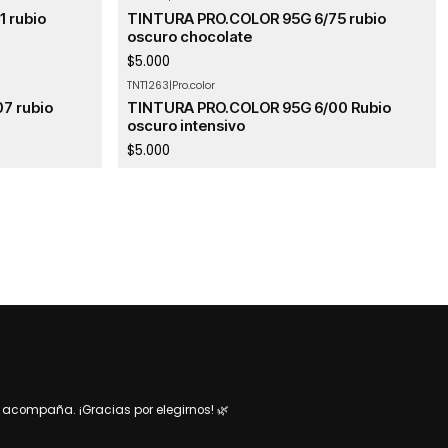
 rubio
TINTURA PRO.COLOR 95G 6/75 rubio
oscuro chocolate
$5.000
TNT1263
|
Pro.color
7 rubio
TINTURA PRO.COLOR 95G 6/00 Rubio
oscuro intensivo
$5.000
acompaña. ¡Gracias por elegirnos! 🌿