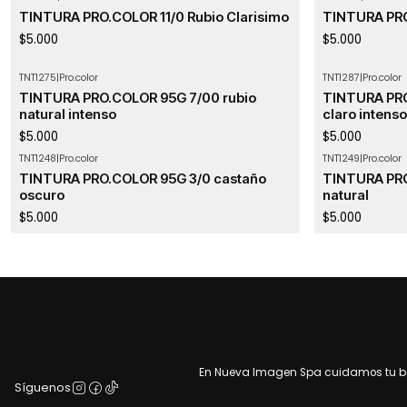
TINTURA PRO.COLOR 11/0 Rubio Clarisimo
TINTURA PRO
$5.000
$5.000
TNT1275
|
Pro.color
TNT1287
|
Pro.color
TINTURA PRO.COLOR 95G 7/00 rubio
TINTURA PRO
natural intenso
claro intenso
$5.000
$5.000
TNT1248
|
Pro.color
TNT1249
|
Pro.color
TINTURA PRO.COLOR 95G 3/0 castaño
TINTURA PRO
oscuro
natural
$5.000
$5.000
En Nueva Imagen Spa cuidamos tu bel
Síguenos