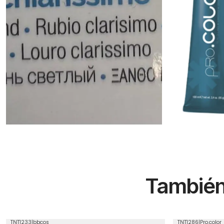
También 
TNT1233
|
bbcos
TNT1286
|
Pro.color