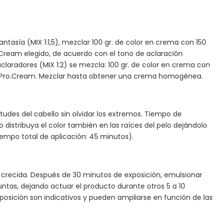
fantasía (MIX 1:1,5), mezclar 100 gr. de color en crema con 150
o.Cream elegido, de acuerdo con el tono de aclaración
claradores (MIX 1:2) se mezcla: 100 gr. de color en crema con
n Pro.Cream. Mezclar hasta obtener una crema homogénea.
itudes del cabello sin olvidar los extremos. Tiempo de
o distribuya el color también en las raíces del pelo dejándolo
iempo total de aplicación: 45 minutos).
aíz crecida. Después de 30 minutos de exposición, emulsionar
puntas, dejando actuar el producto durante otros 5 a 10
posición son indicativos y pueden ampliarse en función de las