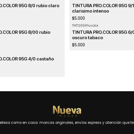
.COLOR 95G 8/0 rubio claro
TINTURA PRO.COLOR 95G 9/11
clarisimo intenso
$5.000
TNT1265
|
Pro.color
.COLOR 95G 8/00 rubio
TINTURA PRO.COLOR 95G 6/0
oscuro tabaco
$5.000
.COLOR 95G 4/0 castaño
leza como en casa: marcas originales, envíos express y atención que te 