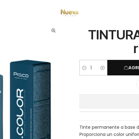
Inicio
Pro.color
TINTURA PRO.COLOR 95G 9/0 rubio clarisimo
TINTURA
AGR
Cantidad
Tinte permanente a base d
Proporciona un color unifo