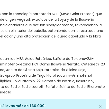
con la tecnología patentada SCP (Soya Color Protect) que
e origen vegetal, extraídos de la Soya y de la Boswellia
ondicionadoras que actúan sinérgicamente, favoreciendo la
es en el interior del cabello, obteniendo como resultado una
el color y una alta protección del cuero cabelludo y la fibra
Cocamida MEA, Ácido Esteárico, Sulfato de Tolueno-2,5-
minofenoxietanol HCl, Goma Boswellia Serrata, Ceteareth-23,
co, Aceite de Glicina Soja, Esteroles de Glicina Soja,
idroxipropilProteína de Trigo Hidrolizada, m-Aminofenol,
ípidos, Policuaternio-22, Sorbato de Potasio, Resorcinol,
o de Sodio, Sodio Laureth Sulfato, Sulfito de Sodio, Etidronato
idecilo
¡Sí llevas más de $30.000!