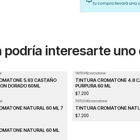
tu compra llevará una 
podría interesarte uno
e
TNT1134
|
cromatone
OMATONE 5.63 CASTAÑO
TINTURA CROMATONE 4.8 
ON DORADO 60ML
PURPURA 60 ML
$7.200
ne
TNT1208
|
cromatone
OMATONE NATURAL 60 ML 7
TINTURA CROMATONE NATUR
$7.200
e
OMATONE NATURAL 60 ML