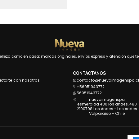
leza como en casa: marcas originales, envíos express y atención que te 
CONTÁCTANOS
actarte con nosotros.
contacto@nuevaimagenspa.cl
+56951943772
56951943772
nuevaimagenspa
esmeralda 480 los andes, 480
2100798 Los Andes - Los Andes
Valparaíso - Chile