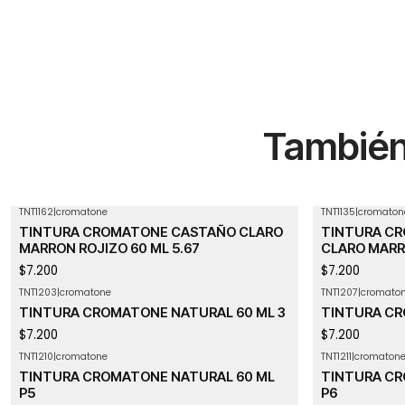
También 
TNT1162
|
cromatone
TNT1135
|
cromaton
Agotado
TINTURA CROMATONE CASTAÑO CLARO
TINTURA CR
MARRON ROJIZO 60 ML 5.67
CLARO MARR
$7.200
$7.200
TNT1203
|
cromatone
TNT1207
|
cromato
Agotado
TINTURA CROMATONE NATURAL 60 ML 3
TINTURA CR
$7.200
$7.200
TNT1210
|
cromatone
TNT1211
|
cromaton
TINTURA CROMATONE NATURAL 60 ML
TINTURA CR
P5
P6