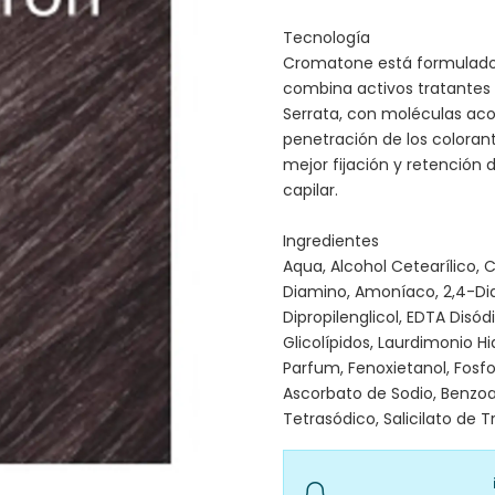
Tecnología
Cromatone está formulado 
combina activos tratantes d
Serrata, con moléculas ac
penetración de los colorant
mejor fijación y retención d
capilar.
Ingredientes
Aqua, Alcohol Cetearílico, 
Diamino, Amoníaco, 2,4-Dia
Dipropilenglicol, EDTA Disódi
Glicolípidos, Laurdimonio H
Parfum, Fenoxietanol, Fosfol
Ascorbato de Sodio, Benzoat
Tetrasódico, Salicilato de Tr