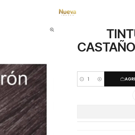
Cromatone
TINTURA CROMATONE CASTAÑO MARRON NATURAL 60 ML
TIN
CASTAÑO
AGR
Cantidad