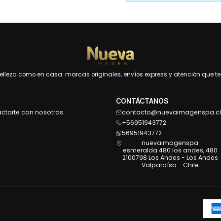
leza como en casa: marcas originales, envíos express y atención que te 
CONTÁCTANOS
actarte con nosotros.
contacto@nuevaimagenspa.cl
+56951943772
56951943772
nuevaimagenspa
esmeralda 480 los andes, 480
2100798 Los Andes - Los Andes
Valparaíso - Chile