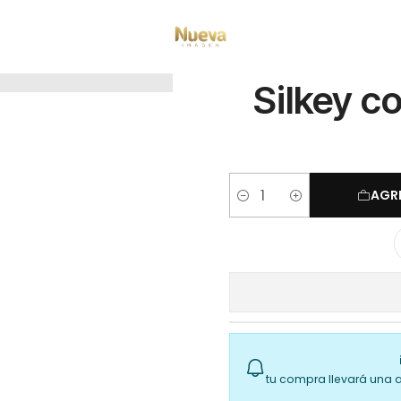
Inicio
Silkey colorkey millenium 120g 8.1
Silkey c
AGR
Cantidad
tu compra llevará una 