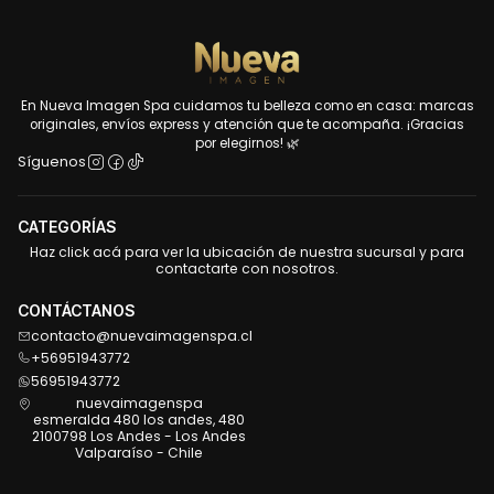
En Nueva Imagen Spa cuidamos tu belleza como en casa: marcas
originales, envíos express y atención que te acompaña. ¡Gracias
por elegirnos! 🌿
Síguenos
CATEGORÍAS
Haz click acá para ver la ubicación de nuestra sucursal y para
contactarte con nosotros.
CONTÁCTANOS
contacto@nuevaimagenspa.cl
+56951943772
56951943772
nuevaimagenspa
esmeralda 480 los andes, 480
2100798 Los Andes - Los Andes
Valparaíso - Chile