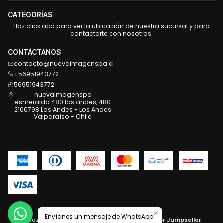
CATEGORÍAS
Haz click acá para ver la ubicación de nuestra sucursal y para
contactarte con nosotros.
CONTÁCTANOS
contacto@nuevaimagenspa.cl
+56951943772
56951943772
nuevaimagenspa
esmeralda 480 los andes, 480
2100798 Los Andes - Los Andes
Valparaíso - Chile
2026 Nueva Imagen .
Envíanos un mensaje de WhatsApp
Todos los derechos reservados.
Desarrollado por Jumpseller
.