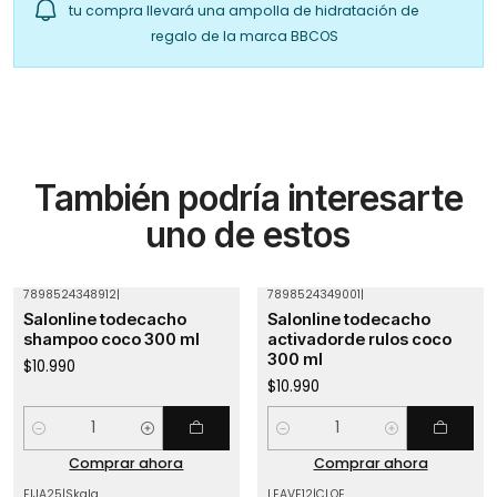
tu compra llevará una ampolla de hidratación de
regalo de la marca BBCOS
También podría interesarte
uno de estos
7898524348912
|
7898524349001
|
Salonline todecacho
Salonline todecacho
shampoo coco 300 ml
activadorde rulos coco
300 ml
$10.990
$10.990
Cantidad
Cantidad
Comprar ahora
Comprar ahora
FIJA25
|
Skala
LEAVE12
|
CLOE