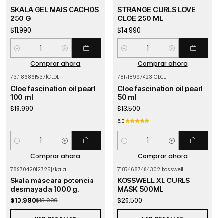
SKALA GEL MAIS CACHOS
STRANGE CURLS LOVE
250 G
CLOE 250 ML
$11.990
$14.990
Cantidad
Cantidad
Comprar ahora
Comprar ahora
737186861537
|
CLOE
781718997423
|
CLOE
Cloe fascination oil pearl
Cloe fascination oil pearl
100 ml
50 ml
$19.990
$13.500
5.0
Cantidad
Cantidad
Comprar ahora
Comprar ahora
7897042012725
|
skala
71874687484302
|
kosswell
-21%
OFF
Agotado
Skala máscara potencia
KOSSWELL XL CURLS
Agotado
desmayada 1000 g.
MASK 500ML
$10.990
$26.500
$13.990