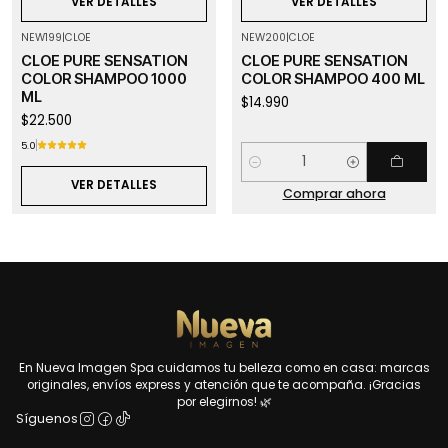
VER DETALLES
VER DETALLES
NEW199
|
CLOE
NEW200
|
CLOE
Agotado
CLOE PURE SENSATION
CLOE PURE SENSATION
COLOR SHAMPOO 1000
COLOR SHAMPOO 400 ML
ML
$14.990
$22.500
5.0
Cantidad
VER DETALLES
Comprar ahora
En Nueva Imagen Spa cuidamos tu belleza como en casa: marcas
originales, envíos express y atención que te acompaña. ¡Gracias
por elegirnos! 🌿
Síguenos