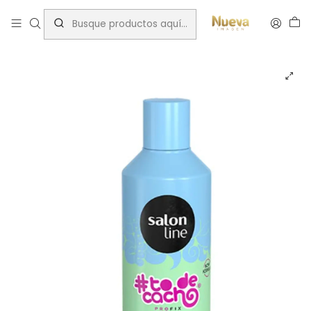
Inicio
Shampoo / Acondicionador
Salonline todecacho acondicionador coco 300 ml