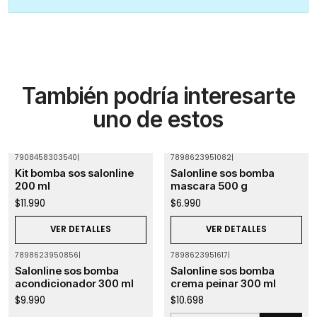
También podría interesarte
uno de estos
7908458303540
|
7898623951082
|
Agotado
Agotado
Kit bomba sos salonline
Salonline sos bomba
200 ml
mascara 500 g
$11.990
$6.990
VER DETALLES
VER DETALLES
7898623950856
|
7898623951617
|
Agotado
Salonline sos bomba
Salonline sos bomba
acondicionador 300 ml
crema peinar 300 ml
$9.990
$10.698