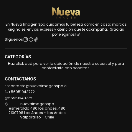
En Nueva Imagen Spa cuidamos tu belleza como en casa: marcas
originales, envíos express y atención que te acompaña. ¡Gracias
por elegirnos! 🌿
Síguenos
CATEGORÍAS
Haz click acá para ver la ubicación de nuestra sucursal y para
contactarte con nosotros.
CONTÁCTANOS
contacto@nuevaimagenspa.cl
+56951943772
56951943772
nuevaimagenspa
esmeralda 480 los andes, 480
2100798 Los Andes - Los Andes
Valparaíso - Chile