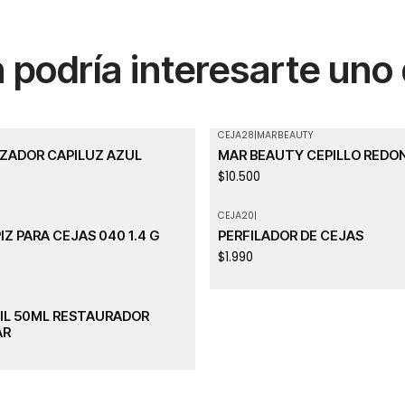
podría interesarte uno
CEJA28
|
MARBEAUTY
Agotado
ZADOR CAPILUZ AZUL
MAR BEAUTY CEPILLO REDO
$10.500
CEJA20
|
Agotado
IZ PARA CEJAS 040 1.4 G
PERFILADOR DE CEJAS
$1.990
OIL 50ML RESTAURADOR
AR