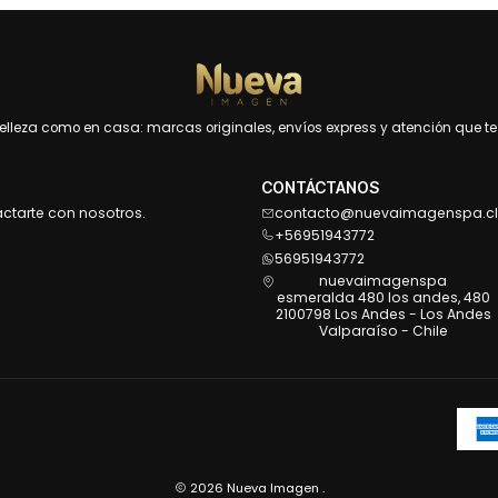
leza como en casa: marcas originales, envíos express y atención que te 
CONTÁCTANOS
actarte con nosotros.
contacto@nuevaimagenspa.cl
+56951943772
56951943772
nuevaimagenspa
esmeralda 480 los andes, 480
2100798 Los Andes - Los Andes
Valparaíso - Chile
2026 Nueva Imagen .