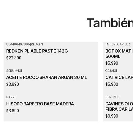
También 
884486497895
|
REDKEN
TNT1871
|
CAPILUZ
REDKEN PLIABLE PASTE 142G
BOTOX MATI
500ML
$22.390
$5.990
SERUM43
|
CEJA13
|
ACEITE ROCCO SHARAN ARGAN 30 ML
CATRICE LAP
$3.990
$5.900
BAR2
|
SERUM13
|
Agotado
HISOPO BARBERO BASE MADERA
DAVINES OI 
FIBRA CAPIL
$3.890
$9.990