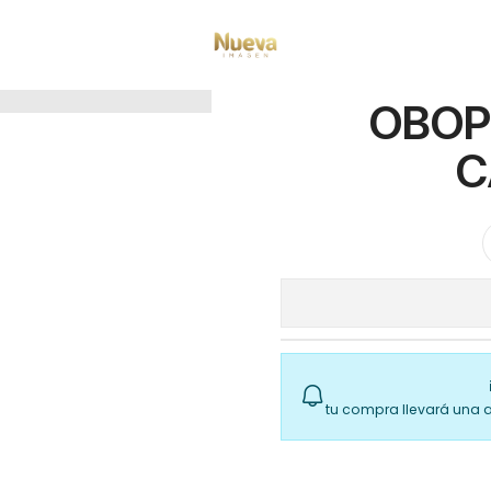
Inicio
bsale
OBOPEKAL SILICONA DE CABALLO 70 ML
OBOP
C
tu compra llevará una 