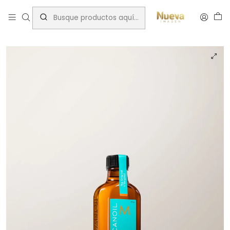
Inicio
Tratamientos capilares
Marcas
Moroccanoil
MOROCCANOIL TRATAMIENT ORIGINAL 100ML