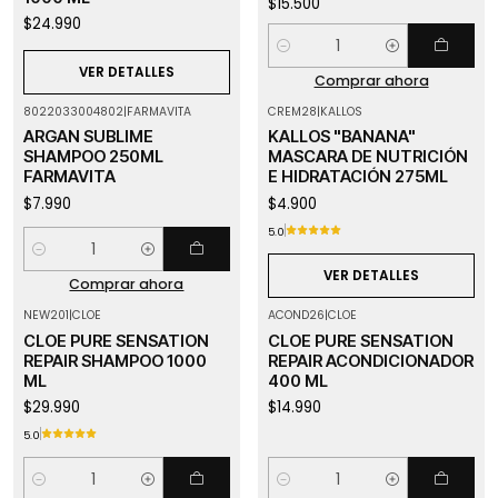
$15.500
$24.990
Cantidad
VER DETALLES
Comprar ahora
8022033004802
|
FARMAVITA
CREM28
|
KALLOS
Agotado
ARGAN SUBLIME
KALLOS "BANANA"
SHAMPOO 250ML
MASCARA DE NUTRICIÓN
FARMAVITA
E HIDRATACIÓN 275ML
$7.990
$4.900
5.0
Cantidad
VER DETALLES
Comprar ahora
NEW201
|
CLOE
ACOND26
|
CLOE
CLOE PURE SENSATION
CLOE PURE SENSATION
REPAIR SHAMPOO 1000
REPAIR ACONDICIONADOR
ML
400 ML
$29.990
$14.990
5.0
Cantidad
Cantidad