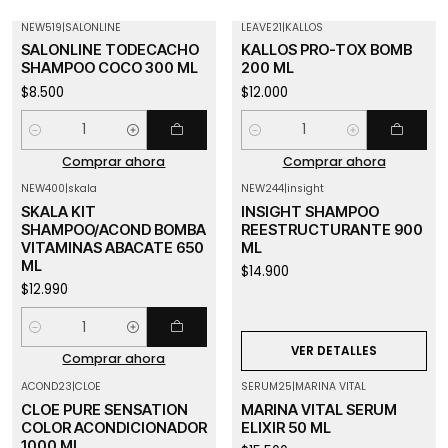
NEW519
|
SALONLINE
LEAVE21
|
KALLOS
SALONLINE TODECACHO
KALLOS PRO-TOX BOMB
SHAMPOO COCO 300 ML
200 ML
$8.500
$12.000
Cantidad
Cantidad
Comprar ahora
Comprar ahora
NEW400
|
skala
NEW244
|
insight
Agotado
SKALA KIT
INSIGHT SHAMPOO
SHAMPOO/ACOND BOMBA
REESTRUCTURANTE 900
VITAMINAS ABACATE 650
ML
ML
$14.900
$12.990
Cantidad
VER DETALLES
Comprar ahora
ACOND23
|
CLOE
SERUM25
|
MARINA VITAL
Agotado
CLOE PURE SENSATION
MARINA VITAL SERUM
COLOR ACONDICIONADOR
ELIXIR 50 ML
1000 ML