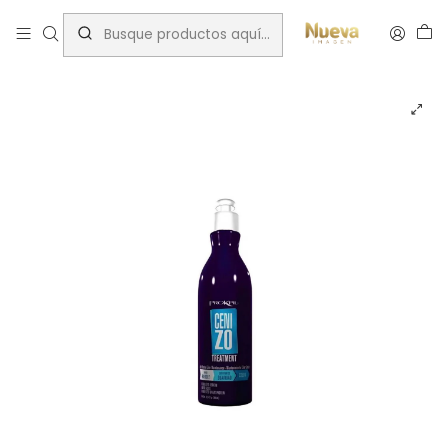
Inicio
Tratamientos capilares
Marcas
Prokpil
Prokpil matizador cenizo 300ml