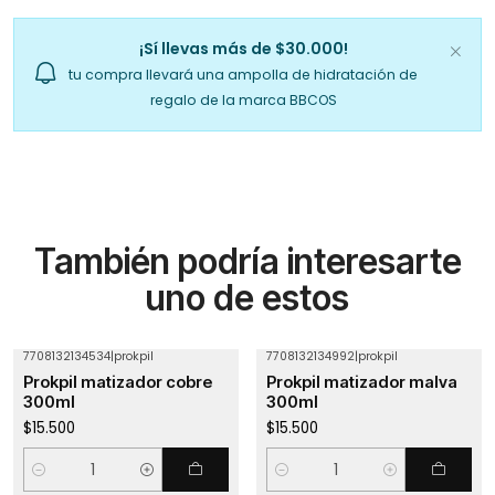
¡Sí llevas más de $30.000!
tu compra llevará una ampolla de hidratación de
regalo de la marca BBCOS
También podría interesarte
uno de estos
7708132134534
|
prokpil
7708132134992
|
prokpil
Prokpil matizador cobre
Prokpil matizador malva
300ml
300ml
$15.500
$15.500
Cantidad
Cantidad