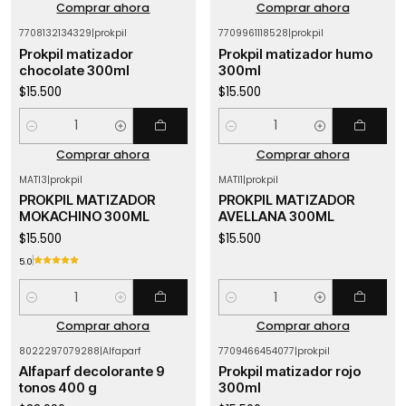
Comprar ahora
Comprar ahora
7708132134329
|
prokpil
7709961118528
|
prokpil
Prokpil matizador
Prokpil matizador humo
chocolate 300ml
300ml
$15.500
$15.500
Cantidad
Cantidad
Comprar ahora
Comprar ahora
MATI3
|
prokpil
MATI1
|
prokpil
PROKPIL MATIZADOR
PROKPIL MATIZADOR
MOKACHINO 300ML
AVELLANA 300ML
$15.500
$15.500
5.0
Cantidad
Cantidad
Comprar ahora
Comprar ahora
8022297079288
|
Alfaparf
7709466454077
|
prokpil
Agotado
Agotado
Alfaparf decolorante 9
Prokpil matizador rojo
tonos 400 g
300ml