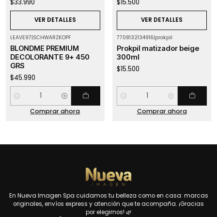
$33.990
$15.500
VER DETALLES
VER DETALLES
LEAVE97
|
SCHWARZKOPF
7708132134916
|
prokpil
BLONDME PREMIUM
Prokpil matizador beige
DECOLORANTE 9+ 450
300ml
GRS
$15.500
$45.990
Cantidad
Cantidad
Comprar ahora
Comprar ahora
En Nueva Imagen Spa cuidamos tu belleza como en casa: marcas
originales, envíos express y atención que te acompaña. ¡Gracias
por elegirnos! 🌿