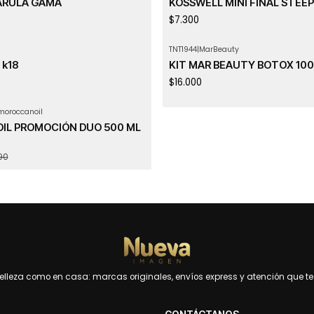
ARULA GAMA
KOSSWELL MINI FINAL STEEP
$7.300
TNT1944
|
MarBeauty
Agotado
 k18
KIT MAR BEAUTY BOTOX 100
$16.000
moroccanoil
L PROMOCIÓN DUO 500 ML
90
leza como en casa: marcas originales, envíos express y atención que te 