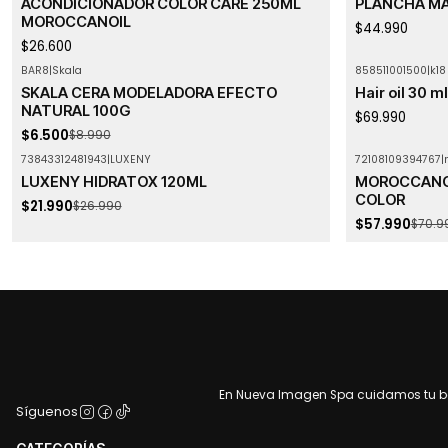
ACONDICIONADOR COLOR CARE 250ML
PLANCHA M
MOROCCANOIL
$44.990
$26.600
BAR8
|
Skala
858511001500
|
k18
-28%
OFF
SKALA CERA MODELADORA EFECTO
Hair oil 30 ml
Agotado
NATURAL 100G
$69.990
$6.500
$8.990
73843312481943
|
LUXENY
72108109394767
|
-19%
OFF
-18%
OFF
LUXENY HIDRATOX 120ML
MOROCCANOI
Agotado
COLOR
$21.990
$26.990
$57.990
$70.9
En Nueva Imagen Spa cuidamos tu bel
Síguenos