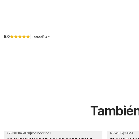
5.0
1 reseña
También 
7290113145870
|
moroccanoil
NEW185
|
GAMA
Agotado
Agotado