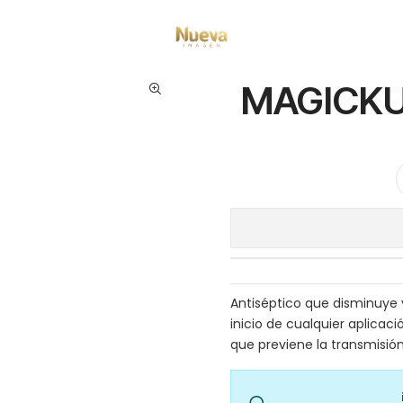
Inicio
Insumos Manicure
Sanitizante
MAGICKUR SANI SPRAY 250 ML
MAGICKU
Antiséptico que disminuye y 
inicio de cualquier aplicac
que previene la transmisi