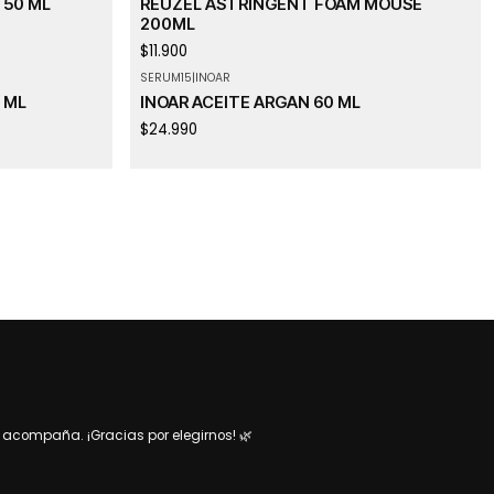
 50 ML
REUZEL ASTRINGENT FOAM MOUSE
200ML
$11.900
SERUM15
|
INOAR
Agotado
 ML
INOAR ACEITE ARGAN 60 ML
$24.990
acompaña. ¡Gracias por elegirnos! 🌿