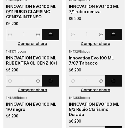
TNT353
|
bbcos
TNT329
|
bbcos
INNOVATION EVO 100 ML
INNOVATION EVO 100 ML
9/11 RUBIO CLARISIMO
7/1 rubio ceniza
CENIZA INTENSO
$6.200
$6.200
Cantidad
Cantidad
Comprar ahora
Comprar ahora
TNT377
|
bbcos
TNT328
|
bbcos
INNOVATION EVO 100 ML
Innovation Evo 100 ML
RUB EXTRA CL.CENZ 10/1
7/07 Tabacco
$6.200
$6.200
Cantidad
Cantidad
Comprar ahora
Comprar ahora
TNT285
|
bbcos
TNT355
|
bbcos
Agotado
INNOVATION EVO 100 ML
INNOVATION EVO 100 ML
1/0 negro
9/3 Rubio Clarisimo
Dorado
$6.200
$6.200