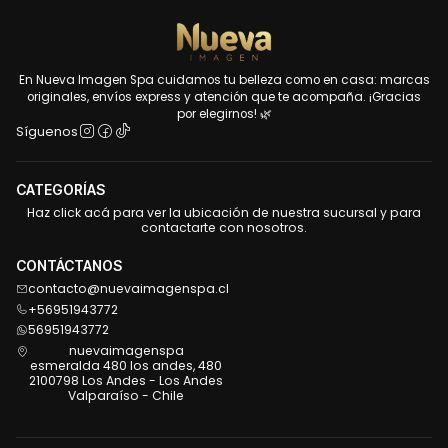
En Nueva Imagen Spa cuidamos tu belleza como en casa: marcas
originales, envíos express y atención que te acompaña. ¡Gracias
por elegirnos! 🌿
Síguenos
CATEGORÍAS
Haz click acá para ver la ubicación de nuestra sucursal y para
contactarte con nosotros.
CONTÁCTANOS
contacto@nuevaimagenspa.cl
+56951943772
56951943772
nuevaimagenspa
esmeralda 480 los andes, 480
2100798 Los Andes - Los Andes
Valparaíso - Chile