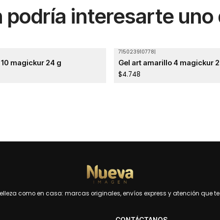
podría interesarte uno
715023910778
|
Agotado
e 10 magickur 24 g
Gel art amarillo 4 magickur 
$4.748
leza como en casa: marcas originales, envíos express y atención que te 
CONTÁCTANOS