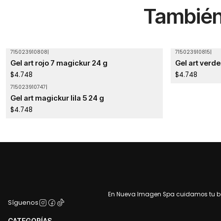
También 
715023910808
|
715023910815
|
Agotado
Agotado
Gel art rojo 7 magickur 24 g
Gel art verd
$4.748
$4.748
715023910747
|
Gel art magickur lila 5 24 g
$4.748
En Nueva Imagen Spa cuidamos tu bel
Síguenos
CATEGORÍAS