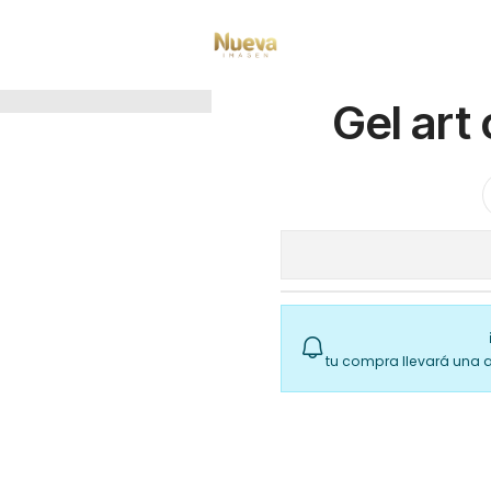
Inicio
Gel art cafe 6 magickur 24 g
Gel art
tu compra llevará una 