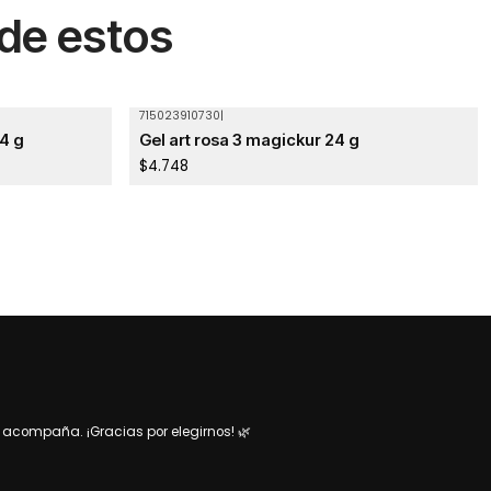
 de estos
715023910730
|
Agotado
24 g
Gel art rosa 3 magickur 24 g
$4.748
acompaña. ¡Gracias por elegirnos! 🌿