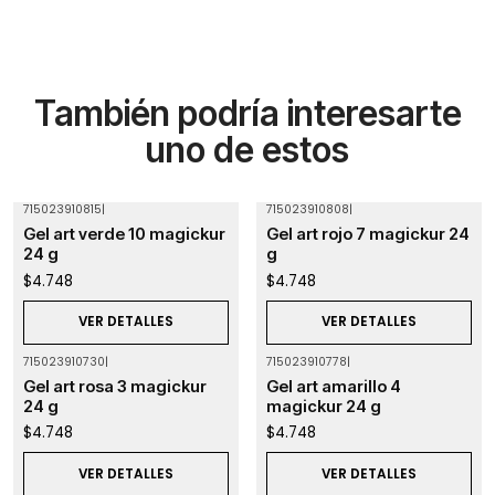
También podría interesarte
uno de estos
715023910815
|
715023910808
|
Agotado
Agotado
Gel art verde 10 magickur
Gel art rojo 7 magickur 24
24 g
g
$4.748
$4.748
VER DETALLES
VER DETALLES
715023910730
|
715023910778
|
Agotado
Agotado
Gel art rosa 3 magickur
Gel art amarillo 4
24 g
magickur 24 g
$4.748
$4.748
VER DETALLES
VER DETALLES