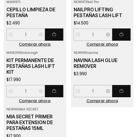
MANI197
|
NEW147
|
Nail Pro
CEPILLO LIMPIEZA DE
NAILPRO LIFTING
PESTAÑA
PESTAÑAS LASH LIFT
$2.490
$14.500
Cantidad
Cantidad
Comprar ahora
Comprar ahora
MANI399
|
inkonsigh
NEW149
|
navina
KIT PERMANENTE DE
NAVINA LASH GLUE
PESTAÑAS LASH LIFT
REMOVER
KIT
$3.990
$17.990
Cantidad
Cantidad
Comprar ahora
Comprar ahora
NEW140
|
MIA SECRET
Agotado
MIA SECRET PRIMER
PARA EXTENSION DE
PESTAÑAS 15ML
$17.900