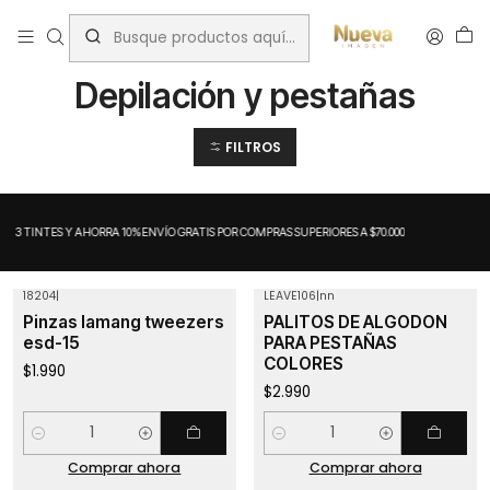
Inicio
Depilación y pestañas
Depilación y pestañas
FILTROS
A 3 TINTES Y AHORRA 10%
ENVÍO GRATIS POR COMPRAS SUPERIORES A $70.000
18204
|
LEAVE106
|
nn
Pinzas lamang tweezers
PALITOS DE ALGODON
esd-15
PARA PESTAÑAS
COLORES
$1.990
$2.990
Cantidad
Cantidad
Comprar ahora
Comprar ahora