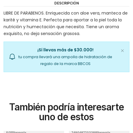
DESCRIPCIÓN
LIBRE DE PARABENOS. Enriquecida con aloe vera, manteca de
karité y vitamina E. Perfecta para aportar a la piel toda la
nutrición y humectación que necesita. Tiene un aroma
exquisito, no deja sensación grasosa.
¡Sí llevas más de $30.000!
tu compra llevará una ampolla de hidratación de
regalo de la marca BBCOS
También podría interesarte
uno de estos
501111
|
gonails
74904877033881
|
gonails