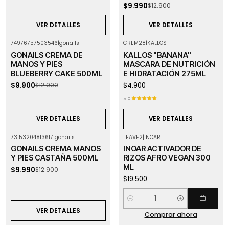
$9.990
$12.900
VER DETALLES
VER DETALLES
74976757503546
|
gonails
CREM28
|
KALLOS
-23%
OFF
Agotado
GONAILS CREMA DE
KALLOS "BANANA"
Agotado
MANOS Y PIES
MASCARA DE NUTRICIÓN
BLUEBERRY CAKE 500ML
E HIDRATACIÓN 275ML
$9.900
$4.900
$12.900
5.0
VER DETALLES
VER DETALLES
73153204813617
|
gonails
LEAVE2
|
INOAR
-23%
OFF
GONAILS CREMA MANOS
INOAR ACTIVADOR DE
Agotado
Y PIES CASTAÑA 500ML
RIZOS AFRO VEGAN 300
ML
$9.990
$12.900
$19.500
Cantidad
VER DETALLES
Comprar ahora