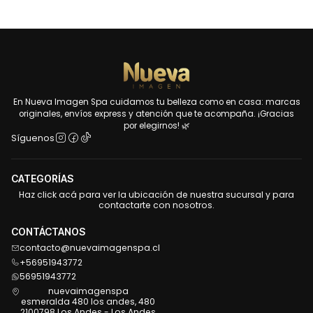
En Nueva Imagen Spa cuidamos tu belleza como en casa: marcas
originales, envíos express y atención que te acompaña. ¡Gracias
por elegirnos! 🌿
Síguenos
CATEGORÍAS
Haz click acá para ver la ubicación de nuestra sucursal y para
contactarte con nosotros.
CONTÁCTANOS
contacto@nuevaimagenspa.cl
+56951943772
56951943772
nuevaimagenspa
esmeralda 480 los andes, 480
2100798 Los Andes - Los Andes