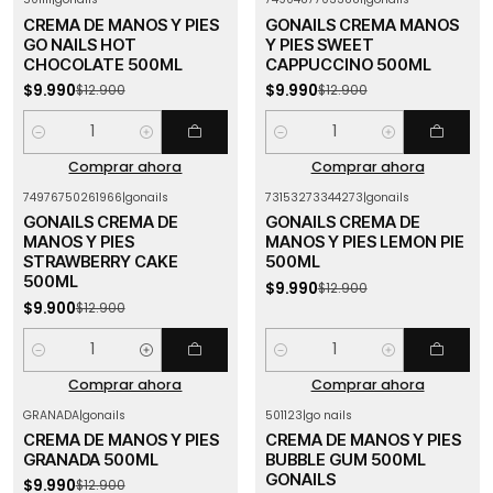
-23%
OFF
-23%
OFF
CREMA DE MANOS Y PIES
GONAILS CREMA MANOS
GO NAILS HOT
Y PIES SWEET
CHOCOLATE 500ML
CAPPUCCINO 500ML
$9.990
$9.990
$12.900
$12.900
Cantidad
Cantidad
Comprar ahora
Comprar ahora
74976750261966
|
gonails
73153273344273
|
gonails
-23%
OFF
-23%
OFF
GONAILS CREMA DE
GONAILS CREMA DE
MANOS Y PIES
MANOS Y PIES LEMON PIE
STRAWBERRY CAKE
500ML
500ML
$9.990
$12.900
$9.900
$12.900
Cantidad
Cantidad
Comprar ahora
Comprar ahora
GRANADA
|
gonails
501123
|
go nails
-23%
OFF
-23%
OFF
CREMA DE MANOS Y PIES
CREMA DE MANOS Y PIES
Agotado
Agotado
GRANADA 500ML
BUBBLE GUM 500ML
GONAILS
$9.990
$12.900