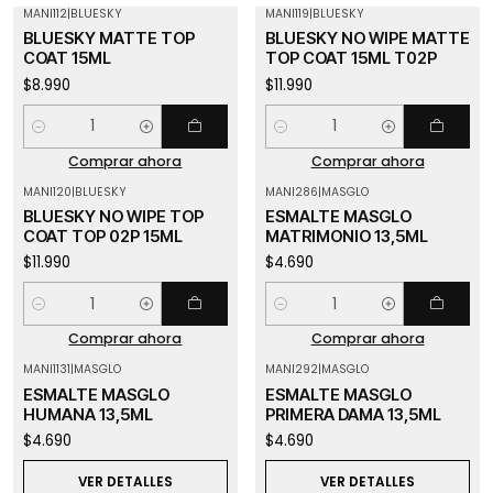
MANI112
|
BLUESKY
MANI119
|
BLUESKY
BLUESKY MATTE TOP
BLUESKY NO WIPE MATTE
COAT 15ML
TOP COAT 15ML T02P
$8.990
$11.990
Cantidad
Cantidad
Comprar ahora
Comprar ahora
MANI120
|
BLUESKY
MANI286
|
MASGLO
BLUESKY NO WIPE TOP
ESMALTE MASGLO
COAT TOP 02P 15ML
MATRIMONIO 13,5ML
$11.990
$4.690
Cantidad
Cantidad
Comprar ahora
Comprar ahora
MANI1131
|
MASGLO
MANI292
|
MASGLO
Agotado
Agotado
ESMALTE MASGLO
ESMALTE MASGLO
HUMANA 13,5ML
PRIMERA DAMA 13,5ML
$4.690
$4.690
VER DETALLES
VER DETALLES