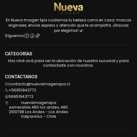
En Nueva Imagen Spa cuidamos tu belleza como en casa: marcas
originales, envíos express y atención que te acompaña. ¡Gracias
por elegirnos! 🌿
Síguenos
CATEGORÍAS
Haz click acá para ver la ubicación de nuestra sucursal y para
contactarte con nosotros.
CONTÁCTANOS
contacto@nuevaimagenspa.cl
+56951943772
56951943772
nuevaimagenspa
esmeralda 480 los andes, 480
2100798 Los Andes - Los Andes
Valparaíso - Chile