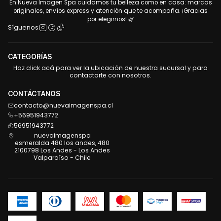
En Nueva Imagen Spa cuidamos tu belleza como en casa: marcas
originales, envíos express y atención que te acompaña. ¡Gracias
por elegirnos! 🌿
Síguenos
CATEGORÍAS
Haz click acá para ver la ubicación de nuestra sucursal y para
contactarte con nosotros.
CONTÁCTANOS
contacto@nuevaimagenspa.cl
+56951943772
56951943772
nuevaimagenspa
esmeralda 480 los andes, 480
2100798 Los Andes - Los Andes
Valparaíso - Chile