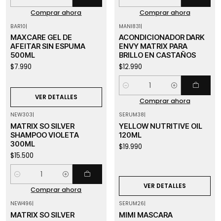
Cantidad
Cantidad
Comprar ahora
Comprar ahora
BAR10
|
MANI831
|
Agotado
MAXCARE GEL DE
ACONDICIONADOR DARK
AFEITAR SIN ESPUMA
ENVY MATRIX PARA
500ML
BRILLO EN CASTAÑOS
$7.990
$12.990
Cantidad
VER DETALLES
Comprar ahora
NEW303
|
SERUM38
|
Agotado
MATRIX SO SILVER
YELLOW NUTRITIVE OIL
SHAMPOO VIOLETA
120ML
300ML
$19.990
$15.500
Cantidad
VER DETALLES
Comprar ahora
NEW496
|
SERUM26
|
Agotado
MATRIX SO SILVER
MIMI MASCARA