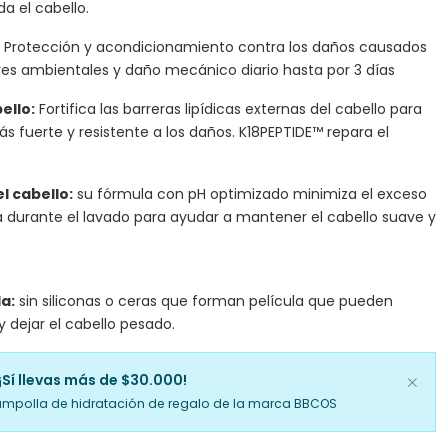
da el cabello.
Protección y acondicionamiento contra los daños causados
ores ambientales y daño mecánico diario hasta por 3 días
ello:
Fortifica las barreras lipídicas externas del cabello para
s fuerte y resistente a los daños. K18PEPTIDE™ repara el
el cabello:
su fórmula con pH optimizado minimiza el exceso
a durante el lavado para ayudar a mantener el cabello suave y
a:
sin siliconas o ceras que forman película que pueden
 dejar el cabello pesado.
¡Sí llevas más de $30.000!
ampolla de hidratación de regalo de la marca BBCOS