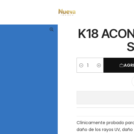
tamientos capilares
Marcas
K18
K18 ACONDICIONADOR DAMAGE SHIE
K18 ACO
S
AGR
Cantidad
Clínicamente probado para
daño de los rayos UV, daño