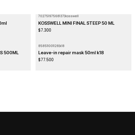
70275197568137
|
kosswell
Agotado
00ml
KOSSWELL MINI FINAL STEEP 50 ML
$7.300
858511001128
|
k18
OS 500ML
Leave-in repair mask 50ml k18
$77.500