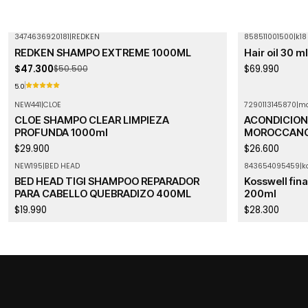
3474636920181
|
REDKEN
858511001500
|
k18
-6%
OFF
REDKEN SHAMPO EXTREME 1000ML
Hair oil 30 ml
$47.300
$69.990
$50.500
5.0
NEW441
|
CLOE
7290113145870
|
mo
Agotado
CLOE SHAMPO CLEAR LIMPIEZA
ACONDICION
PROFUNDA 1000ml
MOROCCANO
$29.900
$26.600
NEW195
|
BED HEAD
843654095459
|
k
Agotado
BED HEAD TIGI SHAMPOO REPARADOR
Kosswell fina
PARA CABELLO QUEBRADIZO 400ML
200ml
$19.990
$28.300