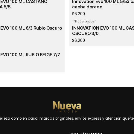
 EVO 100 ML CASTAÑO
Innovation Evo 100 ML 5/53 c
A 5/5
caoba dorado
$6.200
TNT365
|
bbcos
EVO 100 ML 6/3 Rubio Oscuro
INNOVATION EVO 100 ML C
OSCURO 3/0
$6.200
EVO 100 ML RUBIO BEIGE 7/7
leza como en casa: marcas originales, envíos express y atención que te 