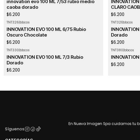
innovation evo 100 ML 7/53 rubio medio
INNOVATION
caoba dorado
CLARO CAOB
$6.200
$6.200
TNT326
|
bbcos
TNT321
|
bbcos
INNOVATION EVO 100 ML 6/75 Rubio
INNOVATION 
Oscuro Chocolate
Dorado
$6.200
$6.200
TNT330
|
bbcos
TNT380
|
bbcos
INNOVATION EVO 100 ML 7/3 Rubio
INNOVATION 
Dorado
$6.200
$6.200
En Nueva Imagen Spa cuidamos tu bel
Síguenos