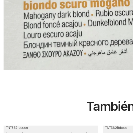
También 
TNT337
|
bbcos
TNT362
|
bbcos