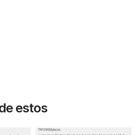
 de estos
TNT389
|
bbcos