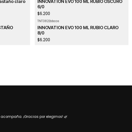
astaño claro
INNOVATION EVO 100 ML RUBIO OSCURO
6/0
$6.200
TNT382
|
bbcos
ASTAÑO
INNOVATION EVO 100 ML RUBIO CLARO
8/0
$6.200
acompaña. ¡Gracias por elegirnos! 🌿