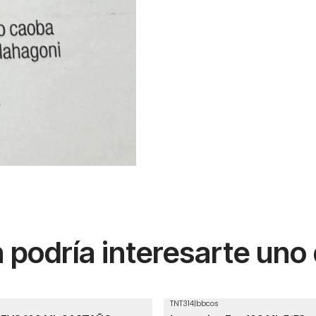
podría interesarte uno
TNT314
|
bbcos