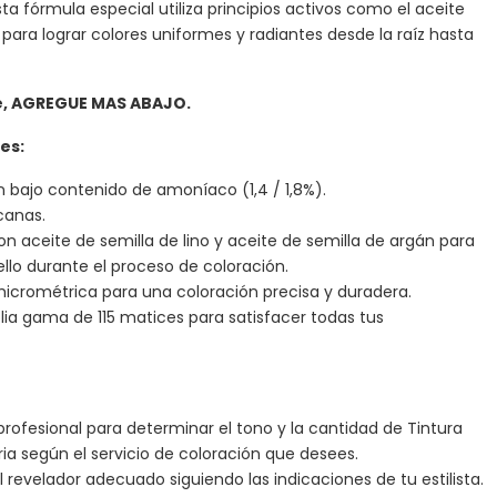
sta fórmula especial utiliza principios activos como el aceite
n para lograr colores uniformes y radiantes desde la raíz hasta
te, AGREGUE MAS ABAJO.
es:
n bajo contenido de amoníaco (1,4 / 1,8%).
canas.
n aceite de semilla de lino y aceite de semilla de argán para
bello durante el proceso de coloración.
icrométrica para una coloración precisa y duradera.
ia gama de 115 matices para satisfacer todas tus
 profesional para determinar el tono y la cantidad de Tintura
ia según el servicio de coloración que desees.
l revelador adecuado siguiendo las indicaciones de tu estilista.