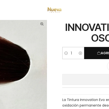
Inicio
Innovation
INNOVATION EVO 100 ML RUBIO OSCURO CAOBA 6/5
INNOVATI
OSC
AGR
Cantidad
La Tintura Innovation Evo 
oxidación permanente desa