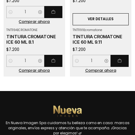
$7.200
$7.200
Cantidad
VER DETALLES
Comprar ahora
TNT1194
|
CROMATONE
TNT1199
|
cromatone
TINTURA CROMATONE
TINTURA CROMATONE
ICE 60 ML 8.1
ICE 60 ML 9.11
$7.200
$7.200
Cantidad
Cantidad
Comprar ahora
Comprar ahora
En Nueva Imagen Spa cuidamos tu belleza como en casa: marcas
originales, envíos express y atención que te acompaña. ¡Gracias
por elegirnos! 🌿