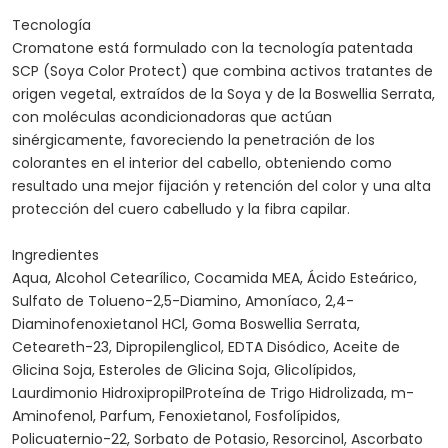
Tecnología
Cromatone está formulado con la tecnología patentada
SCP (Soya Color Protect) que combina activos tratantes de
origen vegetal, extraídos de la Soya y de la Boswellia Serrata,
con moléculas acondicionadoras que actúan
sinérgicamente, favoreciendo la penetración de los
colorantes en el interior del cabello, obteniendo como
resultado una mejor fijación y retención del color y una alta
protección del cuero cabelludo y la fibra capilar.
Ingredientes
Aqua, Alcohol Cetearílico, Cocamida MEA, Ácido Esteárico,
Sulfato de Tolueno-2,5-Diamino, Amoníaco, 2,4-
Diaminofenoxietanol HCl, Goma Boswellia Serrata,
Ceteareth-23, Dipropilenglicol, EDTA Disódico, Aceite de
Glicina Soja, Esteroles de Glicina Soja, Glicolípidos,
Laurdimonio HidroxipropilProteína de Trigo Hidrolizada, m-
Aminofenol, Parfum, Fenoxietanol, Fosfolípidos,
Policuaternio-22, Sorbato de Potasio, Resorcinol, Ascorbato