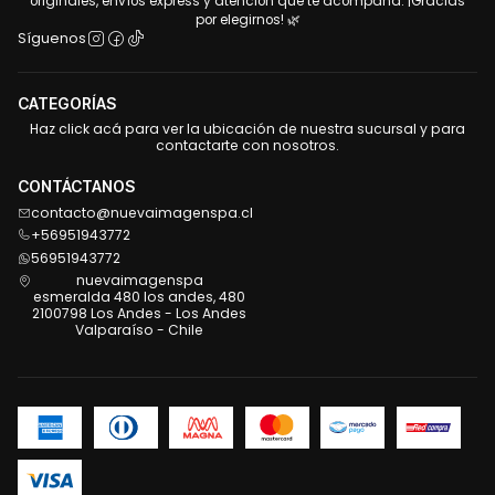
originales, envíos express y atención que te acompaña. ¡Gracias
por elegirnos! 🌿
Síguenos
CATEGORÍAS
Haz click acá para ver la ubicación de nuestra sucursal y para
contactarte con nosotros.
CONTÁCTANOS
contacto@nuevaimagenspa.cl
+56951943772
56951943772
nuevaimagenspa
esmeralda 480 los andes, 480
2100798 Los Andes - Los Andes
Valparaíso - Chile