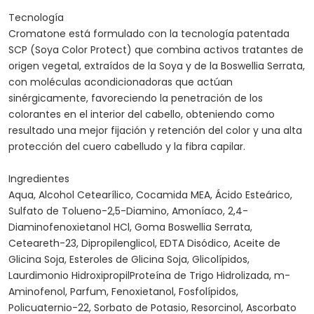
Tecnología
Cromatone está formulado con la tecnología patentada
SCP (Soya Color Protect) que combina activos tratantes de
origen vegetal, extraídos de la Soya y de la Boswellia Serrata,
con moléculas acondicionadoras que actúan
sinérgicamente, favoreciendo la penetración de los
colorantes en el interior del cabello, obteniendo como
resultado una mejor fijación y retención del color y una alta
protección del cuero cabelludo y la fibra capilar.
Ingredientes
Aqua, Alcohol Cetearílico, Cocamida MEA, Ácido Esteárico,
Sulfato de Tolueno-2,5-Diamino, Amoníaco, 2,4-
Diaminofenoxietanol HCl, Goma Boswellia Serrata,
Ceteareth-23, Dipropilenglicol, EDTA Disódico, Aceite de
Glicina Soja, Esteroles de Glicina Soja, Glicolípidos,
Laurdimonio HidroxipropilProteína de Trigo Hidrolizada, m-
Aminofenol, Parfum, Fenoxietanol, Fosfolípidos,
Policuaternio-22, Sorbato de Potasio, Resorcinol, Ascorbato