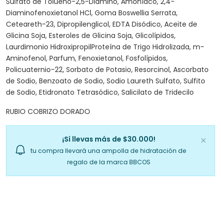
Sulfato de Tolueno-2,5-Diamino, Amoníaco, 2,4-
Diaminofenoxietanol HCl, Goma Boswellia Serrata,
Ceteareth-23, Dipropilenglicol, EDTA Disódico, Aceite de
Glicina Soja, Esteroles de Glicina Soja, Glicolípidos,
Laurdimonio HidroxipropilProteína de Trigo Hidrolizada, m-
Aminofenol, Parfum, Fenoxietanol, Fosfolípidos,
Policuaternio-22, Sorbato de Potasio, Resorcinol, Ascorbato
de Sodio, Benzoato de Sodio, Sodio Laureth Sulfato, Sulfito
de Sodio, Etidronato Tetrasódico, Salicilato de Tridecilo
RUBIO COBRIZO DORADO
¡Sí llevas más de $30.000!
tu compra llevará una ampolla de hidratación de
regalo de la marca BBCOS