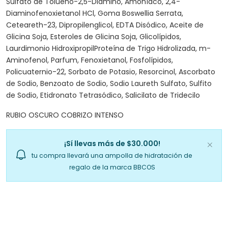
Sulfato de Tolueno-2,5-Diamino, Amoníaco, 2,4-
Diaminofenoxietanol HCl, Goma Boswellia Serrata,
Ceteareth-23, Dipropilenglicol, EDTA Disódico, Aceite de
Glicina Soja, Esteroles de Glicina Soja, Glicolípidos,
Laurdimonio HidroxipropilProteína de Trigo Hidrolizada, m-
Aminofenol, Parfum, Fenoxietanol, Fosfolípidos,
Policuaternio-22, Sorbato de Potasio, Resorcinol, Ascorbato
de Sodio, Benzoato de Sodio, Sodio Laureth Sulfato, Sulfito
de Sodio, Etidronato Tetrasódico, Salicilato de Tridecilo
RUBIO OSCURO COBRIZO INTENSO
¡Sí llevas más de $30.000!
tu compra llevará una ampolla de hidratación de
regalo de la marca BBCOS