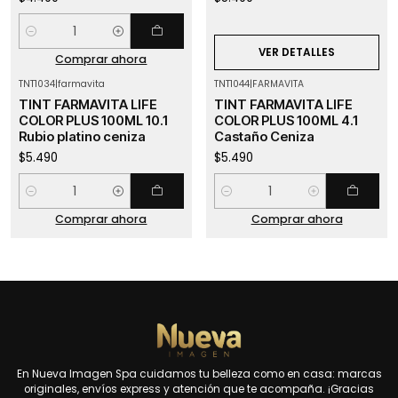
Cantidad
VER DETALLES
Comprar ahora
TNT1034
|
farmavita
TNT1044
|
FARMAVITA
TINT FARMAVITA LIFE
TINT FARMAVITA LIFE
COLOR PLUS 100ML 10.1
COLOR PLUS 100ML 4.1
Rubio platino ceniza
Castaño Ceniza
$5.490
$5.490
Cantidad
Cantidad
Comprar ahora
Comprar ahora
En Nueva Imagen Spa cuidamos tu belleza como en casa: marcas
originales, envíos express y atención que te acompaña. ¡Gracias