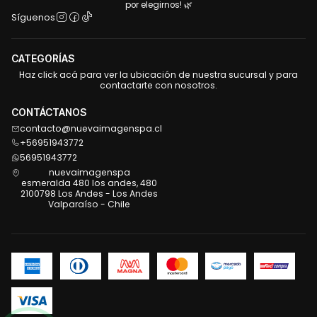
por elegirnos! 🌿
Síguenos
CATEGORÍAS
Haz click acá para ver la ubicación de nuestra sucursal y para
contactarte con nosotros.
CONTÁCTANOS
contacto@nuevaimagenspa.cl
+56951943772
56951943772
nuevaimagenspa
esmeralda 480 los andes, 480
2100798 Los Andes - Los Andes
Valparaíso - Chile