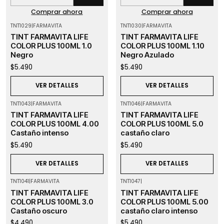
Cantidad
Cantidad
Comprar ahora
Comprar ahora
TNT1029
|
FARMAVITA
TNT1030
|
FARMAVITA
Agotado
Agotado
TINT FARMAVITA LIFE
TINT FARMAVITA LIFE
COLOR PLUS 100ML 1.0
COLOR PLUS 100ML 1.10
Negro
Negro Azulado
$5.490
$5.490
VER DETALLES
VER DETALLES
TNT1043
|
FARMAVITA
TNT1046
|
FARMAVITA
Agotado
Agotado
TINT FARMAVITA LIFE
TINT FARMAVITA LIFE
COLOR PLUS 100ML 4.00
COLOR PLUS 100ML 5.0
Castaño intenso
castaño claro
$5.490
$5.490
VER DETALLES
VER DETALLES
TNT1041
|
FARMAVITA
TNT1047
|
Agotado
TINT FARMAVITA LIFE
TINT FARMAVITA LIFE
COLOR PLUS 100ML 3.0
COLOR PLUS 100ML 5.00
Castaño oscuro
castaño claro intenso
$4.490
$5.490