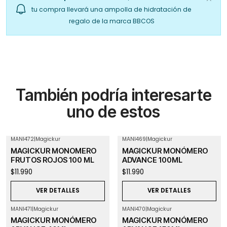
tu compra llevará una ampolla de hidratación de
regalo de la marca BBCOS
También podría interesarte
uno de estos
MANI472
|
Magickur
MANI469
|
Magickur
Agotado
Agotado
MAGICKUR MONOMERO
MAGICKUR MONÓMERO
FRUTOS ROJOS 100 ML
ADVANCE 100ML
$11.990
$11.990
VER DETALLES
VER DETALLES
MANI471
|
Magickur
MANI470
|
Magickur
Agotado
Agotado
MAGICKUR MONÓMERO
MAGICKUR MONÓMERO