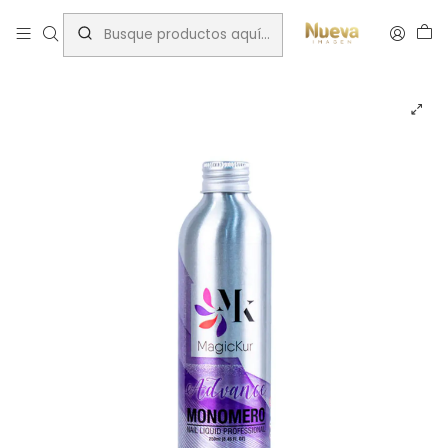
Inicio
Acrilicos y monomeros
MONOMERO ADVANCE 250 ML MAGICKUR