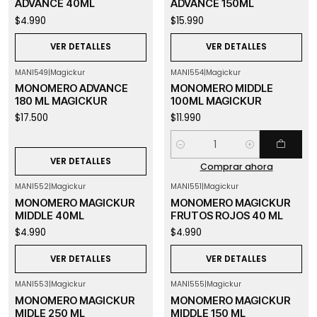
ADVANCE 40ML
ADVANCE 150ML
$4.990
$15.990
VER DETALLES
VER DETALLES
MANI549
|
Magickur
MANI554
|
Magickur
Agotado
MONOMERO ADVANCE
MONOMERO MIDDLE
180 ML MAGICKUR
100ML MAGICKUR
$17.500
$11.990
Cantidad
VER DETALLES
Comprar ahora
MANI552
|
Magickur
MANI551
|
Magickur
Agotado
Agotado
MONOMERO MAGICKUR
MONOMERO MAGICKUR
MIDDLE 40ML
FRUTOS ROJOS 40 ML
$4.990
$4.990
VER DETALLES
VER DETALLES
MANI553
|
Magickur
MANI555
|
Magickur
Agotado
Agotado
MONOMERO MAGICKUR
MONOMERO MAGICKUR
MIDLE 250 ML
MIDDLE 150 ML