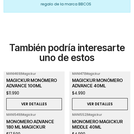
regalo de la marca BBCOS
También podría interesarte
uno de estos
MANI469
|
Magickur
MANI471
|
Magickur
Agotado
Agotado
MAGICKUR MONÓMERO
MAGICKUR MONÓMERO
ADVANCE 100ML
ADVANCE 40ML
$11.990
$4.990
VER DETALLES
VER DETALLES
MANI549
|
Magickur
MANI552
|
Magickur
Agotado
Agotado
MONOMERO ADVANCE
MONOMERO MAGICKUR
180 ML MAGICKUR
MIDDLE 40ML