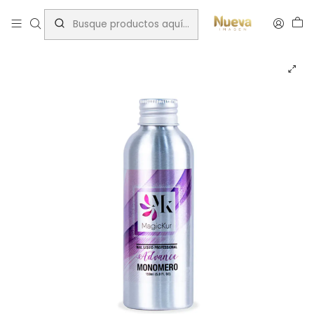
Inicio
Insumos Manicure
MAGICKUR MONÓMERO ADVANCE 150ML