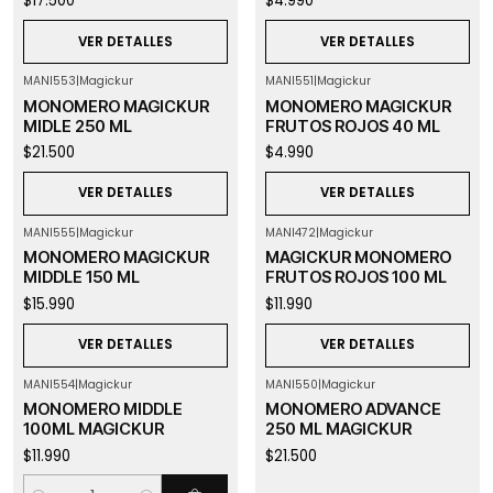
$17.500
$4.990
VER DETALLES
VER DETALLES
MANI553
|
Magickur
MANI551
|
Magickur
Agotado
Agotado
MONOMERO MAGICKUR
MONOMERO MAGICKUR
MIDLE 250 ML
FRUTOS ROJOS 40 ML
$21.500
$4.990
VER DETALLES
VER DETALLES
MANI555
|
Magickur
MANI472
|
Magickur
Agotado
Agotado
MONOMERO MAGICKUR
MAGICKUR MONOMERO
MIDDLE 150 ML
FRUTOS ROJOS 100 ML
$15.990
$11.990
VER DETALLES
VER DETALLES
MANI554
|
Magickur
MANI550
|
Magickur
Agotado
MONOMERO MIDDLE
MONOMERO ADVANCE
100ML MAGICKUR
250 ML MAGICKUR
$11.990
$21.500