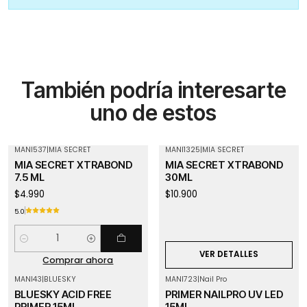
También podría interesarte
uno de estos
MANI537
|
MIA SECRET
MANI1325
|
MIA SECRET
Agotado
MIA SECRET XTRABOND
MIA SECRET XTRABOND
7.5 ML
30ML
$4.990
$10.900
5.0
Cantidad
VER DETALLES
Comprar ahora
MANI43
|
BLUESKY
MANI723
|
Nail Pro
BLUESKY ACID FREE
PRIMER NAILPRO UV LED