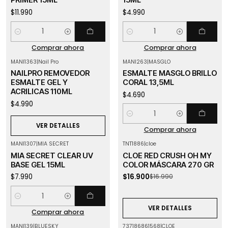
PRIMER 15ML
15ML
$11.990
$4.990
Cantidad
Cantidad
Comprar ahora
Comprar ahora
MANI1363
|
Nail Pro
MANI263
|
MASGLO
Agotado
NAILPRO REMOVEDOR
ESMALTE MASGLO BRILLO
ESMALTE GEL Y
CORAL 13,5ML
ACRILICAS 110ML
$4.690
$4.990
Cantidad
VER DETALLES
Comprar ahora
MANI1307
|
MIA SECRET
TNT1886
|
cloe
-1%
OFF
MIA SECRET CLEAR UV
CLOE RED CRUSH OH MY
Agotado
BASE GEL 15ML
COLOR MÁSCARA 270 GR
$7.990
$16.900
$16.990
Cantidad
VER DETALLES
Comprar ahora
MANI139
|
BLUESKY
737186861568
|
CLOE