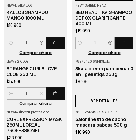
NEW475
|
KALLOS
NEW435
|
BED HEAD
KALLOS SHAMPOO
BED HEAD TIGI SHAMPOO
MANGO 1000 ML
DETOX CLARIFICANTE
400 ML
$10.900
$19.990
Cantidad
Cantidad
Comprar ahora
Comprar ahora
LEAVE12
|
CLOE
7897042016914
|
Skala
Agotado
STRANGE CURLS LOVE
Skala crema para peinar 3
CLOE 250 ML
en 1 genetiqs 250g
$14.990
$8.990
Cantidad
VER DETALLES
Comprar ahora
NEW443
|
loreal proffesionel
7898524349971
|
SALONLINE
Agotado
Agotado
CURL EXPRESSION MASK
Salonline #to de cacho
250ML LOREAL
mascara babosa 500 g
PROFESSIONEL
$10.990
$38.990