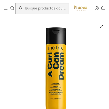
Inicio
Tratamientos capilares
Marcas
MATRIX
MATRIX A CURL CAN DREAM SHAMPO PARA ONDAS Y RIZOS 300ML