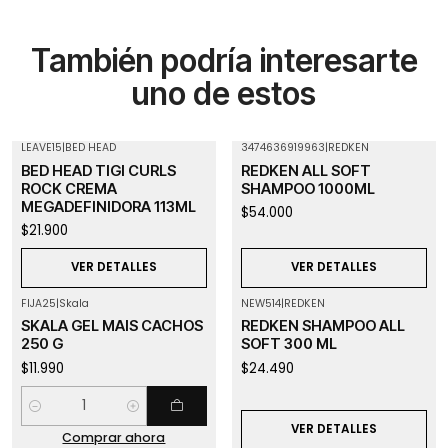
También podría interesarte
uno de estos
LEAVE15
|
BED HEAD
3474636919963
|
REDKEN
Agotado
Agotado
BED HEAD TIGI CURLS
REDKEN ALL SOFT
ROCK CREMA
SHAMPOO 1000ML
MEGADEFINIDORA 113ML
$54.000
$21.900
VER DETALLES
VER DETALLES
FIJA25
|
Skala
NEW514
|
REDKEN
Agotado
SKALA GEL MAIS CACHOS
REDKEN SHAMPOO ALL
250 G
SOFT 300 ML
$11.990
$24.490
Cantidad
VER DETALLES
Comprar ahora