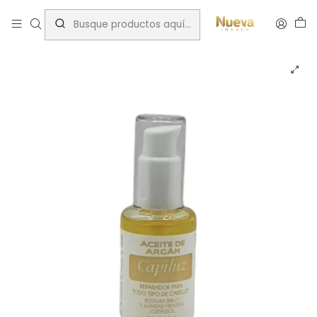
Inicio
Aceites y Sérum Capilares
CAPILUZ ACEITE DE ARGAN 30ML