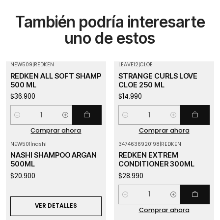
También podría interesarte
uno de estos
NEW509
|
REDKEN
LEAVE12
|
CLOE
REDKEN ALL SOFT SHAMP
STRANGE CURLS LOVE
500 ML
CLOE 250 ML
$36.900
$14.990
Cantidad
Cantidad
Comprar ahora
Comprar ahora
NEW501
|
nashi
3474636920198
|
REDKEN
Agotado
NASHI SHAMPOO ARGAN
REDKEN EXTREM
500ML
CONDITIONER 300ML
$20.900
$28.990
Cantidad
VER DETALLES
Comprar ahora