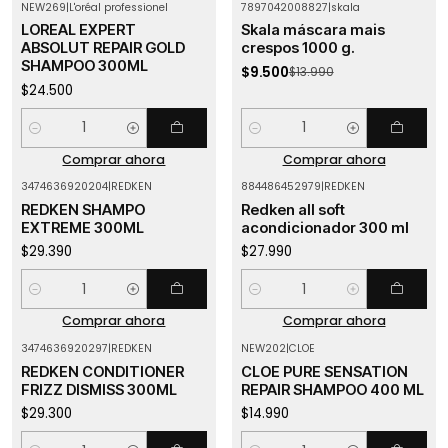
NEW269
|
L'oréal professionel
7897042008827
|
skala
-32%
OFF
LOREAL EXPERT
Skala máscara mais
ABSOLUT REPAIR GOLD
crespos 1000 g.
SHAMPOO 300ML
$9.500
$13.990
$24.500
Cantidad
Cantidad
Comprar ahora
Comprar ahora
3474636920204
|
REDKEN
884486452979
|
REDKEN
REDKEN SHAMPO
Redken all soft
EXTREME 300ML
acondicionador 300 ml
$29.390
$27.990
Cantidad
Cantidad
Comprar ahora
Comprar ahora
3474636920297
|
REDKEN
NEW202
|
CLOE
REDKEN CONDITIONER
CLOE PURE SENSATION
FRIZZ DISMISS 300ML
REPAIR SHAMPOO 400 ML
$29.300
$14.990