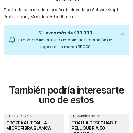
Toalla de secado de algodón, incluye logo Schwarzkopf
Professional, Medidas: 50 x 90 cm
¡Sí llevas más de $30.000!
tu compra llevará una ampolla de hidratación de
regalo de la marca BBCOS
También podría interesarte
uno de estos
TNT2312
|
OBOPEKAL
TNT2355
|
maxcare
-11%
OFF
-30%
OFF
OBOPEKAL TOALLA
TOALLA DESECHABLE
Agotado
MICROFIBRA BLANCA
PELUQUERÍA 50