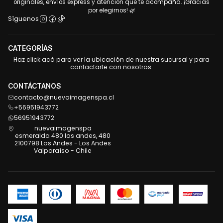
originales, envíos express y atención que te acompaña. ¡Gracias
por elegirnos! 🌿
Síguenos
CATEGORÍAS
Haz click acá para ver la ubicación de nuestra sucursal y para
contactarte con nosotros.
CONTÁCTANOS
contacto@nuevaimagenspa.cl
+56951943772
56951943772
nuevaimagenspa
esmeralda 480 los andes, 480
2100798 Los Andes - Los Andes
Valparaíso - Chile