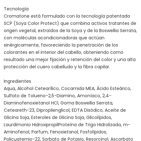
Tecnología
Cromatone está formulado con la tecnología patentada
SCP (Soya Color Protect) que combina activos tratantes de
origen vegetal, extraídos de la Soya y de la Boswellia Serrata,
con moléculas acondicionadoras que actúan
sinérgicamente, favoreciendo la penetración de los
colorantes en el interior del cabello, obteniendo como
resultado una mejor fijación y retención del color y una alta
protección del cuero cabelludo y la fibra capilar.
Ingredientes
Aqua, Alcohol Cetearílico, Cocamida MEA, Ácido Esteárico,
Sulfato de Tolueno-2,5-Diamino, Amoníaco, 2,4-
Diaminofenoxietanol HCl, Goma Boswellia Serrata,
Ceteareth-23, Dipropilenglicol, EDTA Disódico, Aceite de
Glicina Soja, Esteroles de Glicina Soja, Glicolípidos,
Laurdimonio HidroxipropilProteína de Trigo Hidrolizada, m-
Aminofenol, Parfum, Fenoxietanol, Fosfolípidos,
Policuaternio-22, Sorbato de Potasio, Resorcinol, Ascorbato