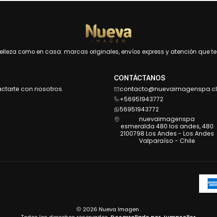
leza como en casa: marcas originales, envíos express y atención que te 
CONTÁCTANOS
actarte con nosotros.
contacto@nuevaimagenspa.cl
+56951943772
56951943772
nuevaimagenspa
esmeralda 480 los andes, 480
2100798 Los Andes - Los Andes
Valparaíso - Chile
2026 Nueva Imagen .