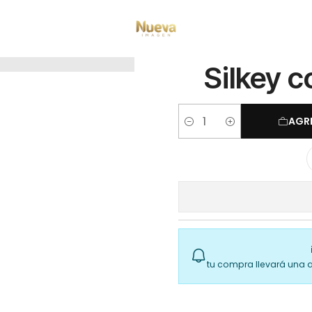
Inicio
Silkey colorkey gold 60g 8.03
Silkey c
AGR
Cantidad
tu compra llevará una 