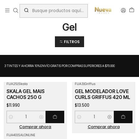
Inicio
Rizos
Gel
Gel
FILTROS
A 3 TINTES Y AHORRA 10%
ENVÍO GRATIS POR COMPRAS SUPERIORES A $70.000
FIJA25
|
Skala
FIJA3
|
Griffus
SKALA GEL MAIS
GEL MODELADOR LOVE
CACHOS 250 G
CURLS GRIFFUS 420 ML
$11.990
$13.500
Cantidad
Cantidad
Comprar ahora
Comprar ahora
FIJA40
|
SALONLINE