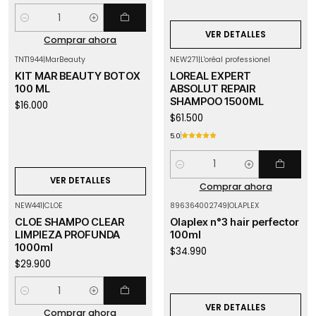
Cantidad
VER DETALLES
Comprar ahora
TNT1944
|
MarBeauty
NEW271
|
L'oréal professionel
Agotado
KIT MAR BEAUTY BOTOX
LOREAL EXPERT
100 ML
ABSOLUT REPAIR
SHAMPOO 1500ML
$16.000
$61.500
5.0
Cantidad
VER DETALLES
Comprar ahora
NEW441
|
CLOE
896364002749
|
OLAPLEX
Agotado
CLOE SHAMPO CLEAR
Olaplex n°3 hair perfector
LIMPIEZA PROFUNDA
100ml
1000ml
$34.990
$29.900
Cantidad
VER DETALLES
Comprar ahora