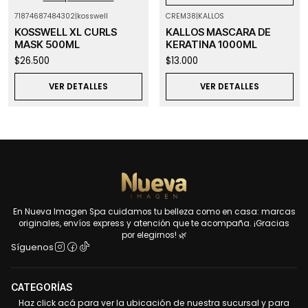
71874687484302
|
kosswell
CREM38
|
KALLOS
Agotado
Agotado
KOSSWELL XL CURLS
KALLOS MASCARA DE
MASK 500ML
KERATINA 1000ML
$26.500
$13.000
VER DETALLES
VER DETALLES
En Nueva Imagen Spa cuidamos tu belleza como en casa: marcas
originales, envíos express y atención que te acompaña. ¡Gracias
por elegirnos! 🌿
Síguenos
CATEGORÍAS
Haz click acá para ver la ubicación de nuestra sucursal y para