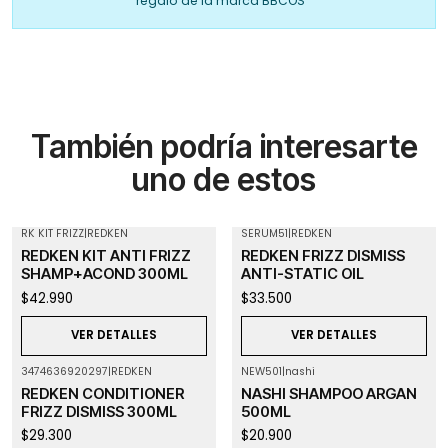
regalo de la marca BBCOS
También podría interesarte
uno de estos
RK KIT FRIZZ
|
REDKEN
SERUM51
|
REDKEN
Agotado
Agotado
REDKEN KIT ANTI FRIZZ
REDKEN FRIZZ DISMISS
SHAMP+ACOND 300ML
ANTI-STATIC OIL
$42.990
$33.500
VER DETALLES
VER DETALLES
3474636920297
|
REDKEN
NEW501
|
nashi
Agotado
REDKEN CONDITIONER
NASHI SHAMPOO ARGAN
FRIZZ DISMISS 300ML
500ML
$29.300
$20.900