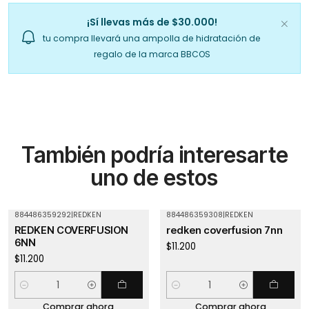
¡Sí llevas más de $30.000!
tu compra llevará una ampolla de hidratación de
regalo de la marca BBCOS
También podría interesarte
uno de estos
884486359292
|
REDKEN
884486359308
|
REDKEN
REDKEN COVERFUSION
redken coverfusion 7nn
6NN
$11.200
$11.200
Cantidad
Cantidad
Comprar ahora
Comprar ahora