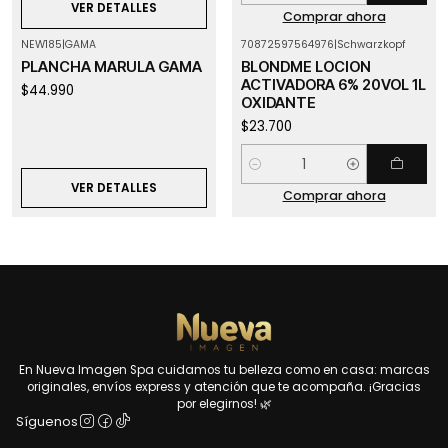
VER DETALLES
Comprar ahora
NEW185
|
GAMA
70872597564976
|
Schwarzkopf
Agotado
PLANCHA MARULA GAMA
BLONDME LOCION
ACTIVADORA 6% 20VOL 1L
$44.990
OXIDANTE
$23.700
Cantidad
VER DETALLES
Comprar ahora
En Nueva Imagen Spa cuidamos tu belleza como en casa: marcas
originales, envíos express y atención que te acompaña. ¡Gracias
por elegirnos! 🌿
Síguenos