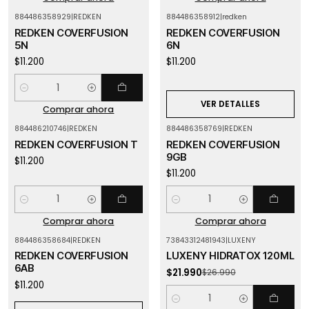
884486358929
|
REDKEN
884486358912
|
redken
Agotado
REDKEN COVERFUSION
REDKEN COVERFUSION
5N
6N
$11.200
$11.200
Cantidad
VER DETALLES
Comprar ahora
884486210746
|
REDKEN
884486358769
|
REDKEN
REDKEN COVERFUSION T
REDKEN COVERFUSION
9GB
$11.200
$11.200
Cantidad
Cantidad
Comprar ahora
Comprar ahora
884486358684
|
REDKEN
73843312481943
|
LUXENY
-19%
OFF
Agotado
REDKEN COVERFUSION
LUXENY HIDRATOX 120ML
6AB
$21.990
$26.990
$11.200
Cantidad