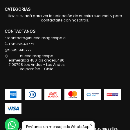
CATEGORÍAS
Haz click acá para ver la ubicación de nuestra sucursal y para
contactarte con nosotros.
CONTÁCTANOS
contacto@nuevaimagenspa.cl
+56951943772
56951943772
nuevaimagenspa
esmeralda 480 los andes, 480
2100798 Los Andes - Los Andes
Valparaíso - Chile
2026 Nueva Imagen .
Envíanos un mensaje de WhatsApp
Todos los derechos reservados.
Desarrollado por Jumpseller
.