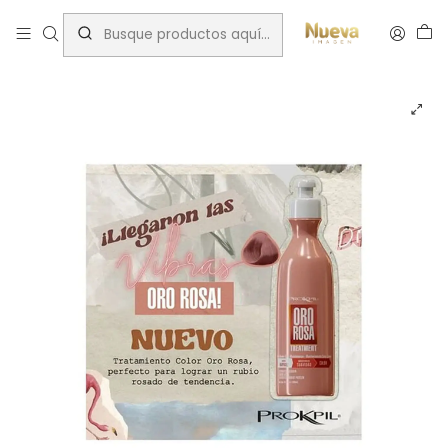
Inicio
Tratamientos capilares
Marcas
Prokpil
PROKPIL MATIZADOR ORO ROSA 300ML