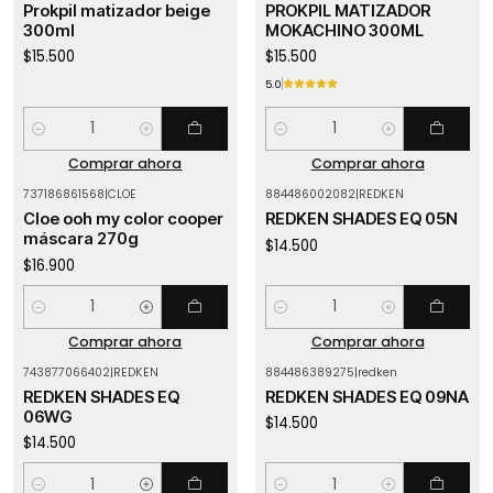
Prokpil matizador beige
PROKPIL MATIZADOR
300ml
MOKACHINO 300ML
$15.500
$15.500
5.0
Cantidad
Cantidad
Comprar ahora
Comprar ahora
737186861568
|
CLOE
884486002082
|
REDKEN
Cloe ooh my color cooper
REDKEN SHADES EQ 05N
máscara 270g
$14.500
$16.900
Cantidad
Cantidad
Comprar ahora
Comprar ahora
743877066402
|
REDKEN
884486389275
|
redken
REDKEN SHADES EQ
REDKEN SHADES EQ 09NA
06WG
$14.500
$14.500