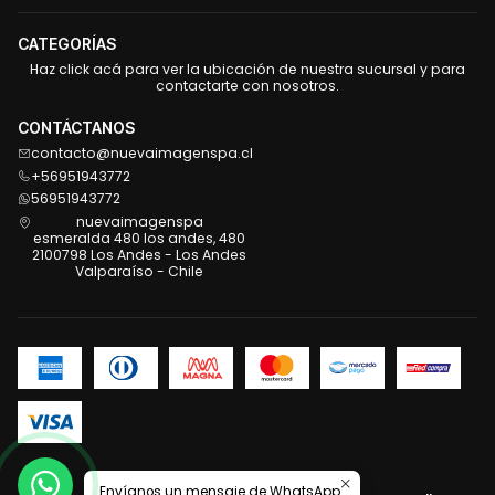
CATEGORÍAS
Haz click acá para ver la ubicación de nuestra sucursal y para
contactarte con nosotros.
CONTÁCTANOS
contacto@nuevaimagenspa.cl
+56951943772
56951943772
nuevaimagenspa
esmeralda 480 los andes, 480
2100798 Los Andes - Los Andes
Valparaíso - Chile
2026 Nueva Imagen .
Envíanos un mensaje de WhatsApp