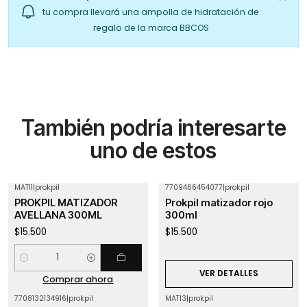
tu compra llevará una ampolla de hidratación de
regalo de la marca BBCOS
También podría interesarte
uno de estos
MATI1
|
prokpil
7709466454077
|
prokpil
Agotado
PROKPIL MATIZADOR
Prokpil matizador rojo
AVELLANA 300ML
300ml
$15.500
$15.500
Cantidad
VER DETALLES
Comprar ahora
7708132134916
|
prokpil
MATI3
|
prokpil