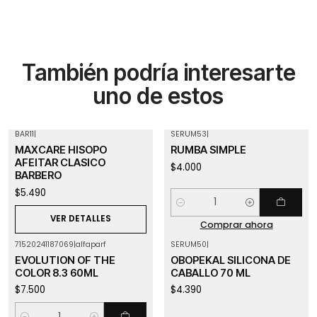
También podría interesarte
uno de estos
BAR11
|
SERUM53
|
Agotado
MAXCARE HISOPO
RUMBA SIMPLE
AFEITAR CLASICO
$4.000
BARBERO
$5.490
Cantidad
VER DETALLES
Comprar ahora
71520241187069
|
alfaparf
SERUM50
|
Agotado
EVOLUTION OF THE
OBOPEKAL SILICONA DE
COLOR 8.3 60ML
CABALLO 70 ML
$7.500
$4.390