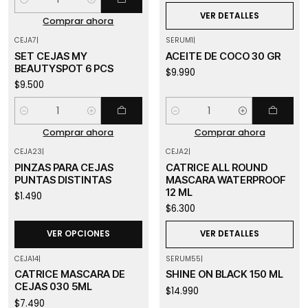
Cantidad
VER DETALLES
Comprar ahora
CEJA7
|
SERUM1
|
SET CEJAS MY
ACEITE DE COCO 30 GR
BEAUTYSPOT 6 PCS
$9.990
$9.500
Cantidad
Cantidad
Comprar ahora
Comprar ahora
CEJA23
|
CEJA2
|
Agotado
PINZAS PARA CEJAS
CATRICE ALL ROUND
PUNTAS DISTINTAS
MASCARA WATERPROOF
12 ML
$1.490
$6.300
VER OPCIONES
VER DETALLES
CEJA14
|
SERUM55
|
CATRICE MASCARA DE
SHINE ON BLACK 150 ML
CEJAS 030 5ML
$14.990
$7.490