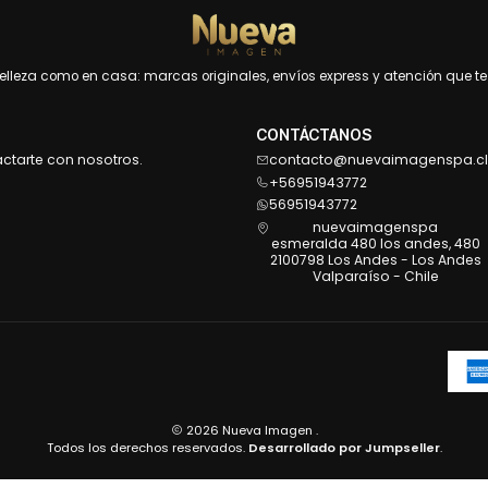
leza como en casa: marcas originales, envíos express y atención que te 
CONTÁCTANOS
actarte con nosotros.
contacto@nuevaimagenspa.cl
+56951943772
56951943772
nuevaimagenspa
esmeralda 480 los andes, 480
2100798 Los Andes - Los Andes
Valparaíso - Chile
2026 Nueva Imagen .
Todos los derechos reservados.
Desarrollado por Jumpseller
.