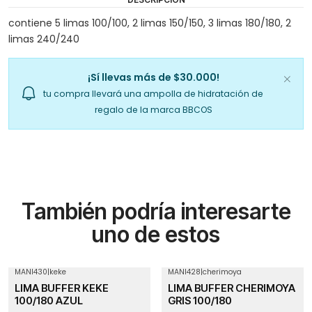
contiene 5 limas 100/100, 2 limas 150/150, 3 limas 180/180, 2
limas 240/240
¡Sí llevas más de $30.000!
tu compra llevará una ampolla de hidratación de
regalo de la marca BBCOS
También podría interesarte
uno de estos
MANI430
|
keke
MANI428
|
cherimoya
LIMA BUFFER KEKE
LIMA BUFFER CHERIMOYA
100/180 AZUL
GRIS 100/180