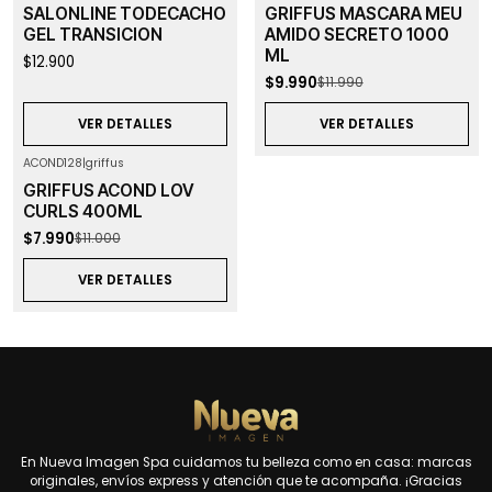
SALONLINE TODECACHO
GRIFFUS MASCARA MEU
Agotado
GEL TRANSICION
AMIDO SECRETO 1000
ML
$12.900
$9.990
$11.990
VER DETALLES
VER DETALLES
ACOND128
|
griffus
-27%
OFF
GRIFFUS ACOND LOV
Agotado
CURLS 400ML
$7.990
$11.000
VER DETALLES
En Nueva Imagen Spa cuidamos tu belleza como en casa: marcas
originales, envíos express y atención que te acompaña. ¡Gracias