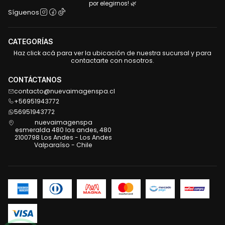
por elegirnos! 🌿
Síguenos
CATEGORÍAS
Haz click acá para ver la ubicación de nuestra sucursal y para
contactarte con nosotros.
CONTÁCTANOS
contacto@nuevaimagenspa.cl
+56951943772
56951943772
nuevaimagenspa
esmeralda 480 los andes, 480
2100798 Los Andes - Los Andes
Valparaíso - Chile