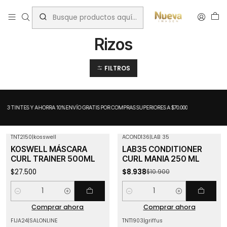
Inicio
Tratamientos capilares
Rizos
Rizos
FILTROS
A 3 TINTES Y AHORRA 10%
ENVÍO GRATIS POR COMPRAS SUPERIORES A $70.000
TNT2150
|
kosswell
ACOND136
|
LAB 35
-18%
OFF
KOSWELL MÁSCARA
LAB35 CONDITIONER
CURL TRAINER 500ML
CURL MANIA 250 ML
$27.500
$8.938
$10.900
Cantidad
Cantidad
Comprar ahora
Comprar ahora
FIJA24
|
SALONLINE
TNT1903
|
griffus
-17%
OFF
Agotado