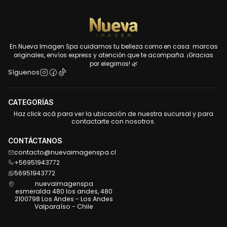
En Nueva Imagen Spa cuidamos tu belleza como en casa: marcas
originales, envíos express y atención que te acompaña. ¡Gracias
por elegirnos! 🌿
Síguenos
CATEGORÍAS
Haz click acá para ver la ubicación de nuestra sucursal y para
contactarte con nosotros.
CONTÁCTANOS
contacto@nuevaimagenspa.cl
+56951943772
56951943772
nuevaimagenspa
esmeralda 480 los andes, 480
2100798 Los Andes - Los Andes
Valparaíso - Chile