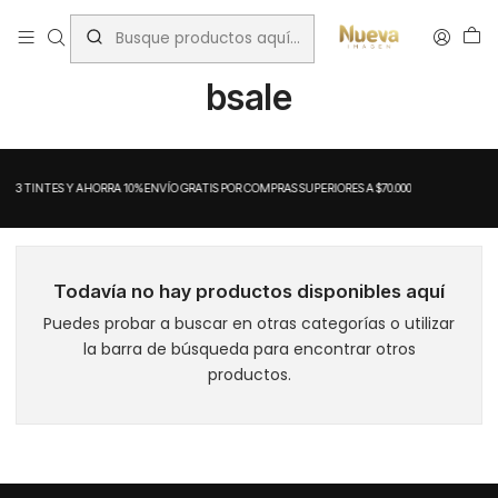
Inicio
bsale
bsale
A 3 TINTES Y AHORRA 10%
ENVÍO GRATIS POR COMPRAS SUPERIORES A $70.000
Todavía no hay productos disponibles aquí
Puedes probar a buscar en otras categorías o utilizar
la barra de búsqueda para encontrar otros
productos.